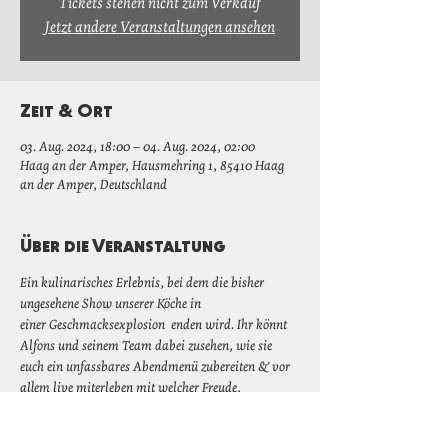
Tickets stehen nicht zum Verkauf
Jetzt andere Veranstaltungen ansehen
Zeit & Ort
03. Aug. 2024, 18:00 – 04. Aug. 2024, 02:00
Haag an der Amper, Hausmehring 1, 85410 Haag
an der Amper, Deutschland
Über die Veranstaltung
Ein kulinarisches Erlebnis, bei dem die bisher 
ungesehene Show unserer Köche in 
einer Geschmacksexplosion  enden wird. Ihr könnt 
Alfons und seinem Team dabei zusehen, wie sie 
euch ein unfassbares Abendmenü zubereiten & vor 
allem live miterleben mit welcher Freude, 
Leidenschaft und Hingabe sie Produkte verarbeiten 
& Gerichte daraus zaubern. Dabei heißt es dann 